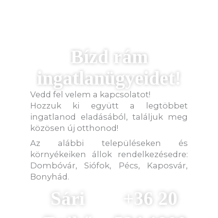
Bízd rám
ingatlanügyeidet!
Vedd fel velem a kapcsolatot!
Hozzuk ki együtt a legtöbbet
ingatlanod eladásából, találjuk meg
közösen új otthonod!
Az alábbi településeken és
környékeiken állok rendelkezésedre:
Dombóvár, Siófok, Pécs, Kaposvár,
Bonyhád.
Sári
+36 20