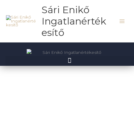
Skip
Sári Enikő
to
content
Ingatlanérték
esítő