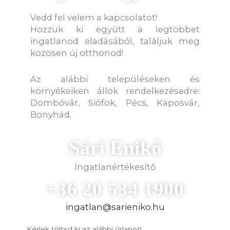
Vedd fel velem a kapcsolatot!
Hozzuk ki együtt a legtöbbet
ingatlanod eladásából, találjuk meg
közösen új otthonod!
Az alábbi településeken és
környékeiken állok rendelkezésedre:
Dombóvár, Siófok, Pécs, Kaposvár,
Bonyhád.
Sári Enikő
Ingatlanértékesítő
+36 20 534 1900
ingatlan@sarieniko.hu
Kérlek töltsd ki az alábbi űrlapot!