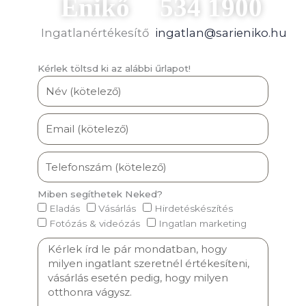
Enikő
534 1900
Ingatlanértékesítő
ingatlan@sarieniko.hu
Kérlek töltsd ki az alábbi űrlapot!
Miben segíthetek Neked?
Eladás
Vásárlás
Hirdetéskészítés
Fotózás & videózás
Ingatlan marketing