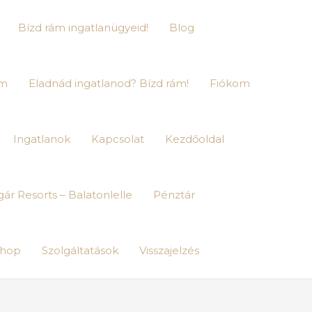
Bízd rám ingatlanügyeid!
Blog
im
Eladnád ingatlanod? Bízd rám!
Fiókom
Ingatlanok
Kapcsolat
Kezdőoldal
ár Resorts – Balatonlelle
Pénztár
hop
Szolgáltatások
Visszajelzés