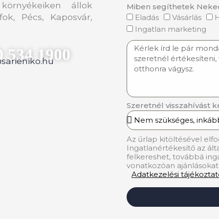
környékeiken állok
Miben segíthetek Neke
fok, Pécs, Kaposvár,
Eladás
Vásárlás
H
Ingatlan marketing
0 534 1900
sarieniko.hu
Szeretnél visszahívást k
Az űrlap kitöltésével el
Ingatlanértékesítő az á
felkereshet, továbbá inga
vonatkozóan ajánlásokat
Adatkezelési tájékozta