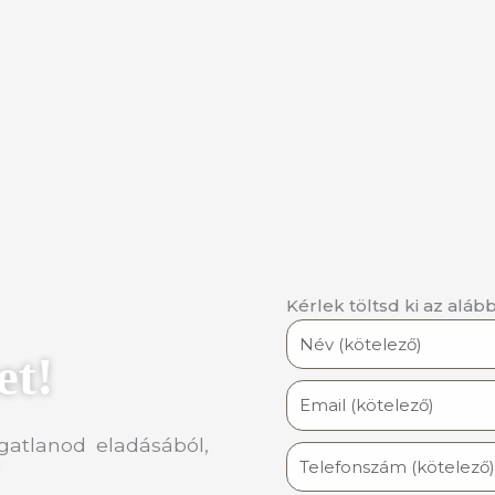
Kérlek töltsd ki az alább
et!
gatlanod eladásából,
!