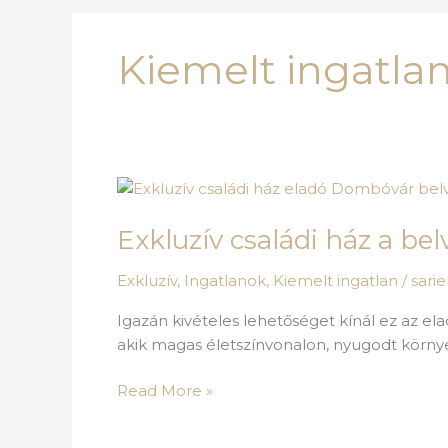
Kiemelt ingatla
Exkluzív
családi
Exkluzív családi ház a bel
ház
a
Exkluzív
,
Ingatlanok
,
Kiemelt ingatlan
/
sari
belváros
szélén!
Igazán kivételes lehetőséget kínál ez az 
akik magas életszínvonalon, nyugodt körny
Read More »