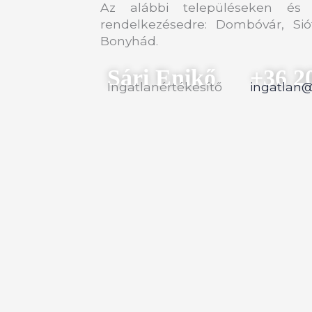
Az alábbi településeken és 
rendelkezésedre: Dombóvár, Sió
Bonyhád.
Sári Enikő
+36 2
Ingatlanértékesítő
ingatlan@