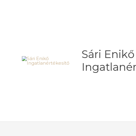
Skip
to
content
Sári Enikő
Ingatlané