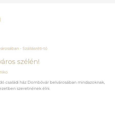
n
város szélén!
eniko
eladó családi ház Dombóvár belvárosában mindazoknak,
ezetben szeretnének élni.