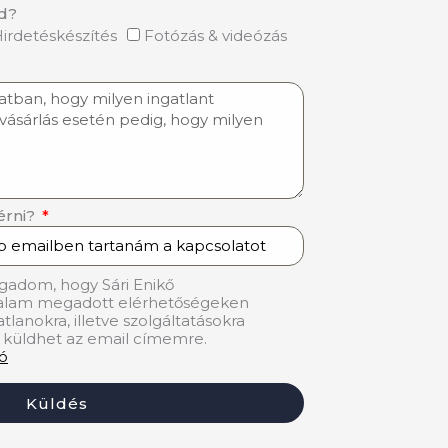
d?
irdetéskészítés
Fotózás & videózás
érni?
fogadom, hogy Sári Enikő
ltalam megadott elérhetőségeken
tlanokra, illetve szolgáltatásokra
 küldhet az email címemre.
tó
Küldés